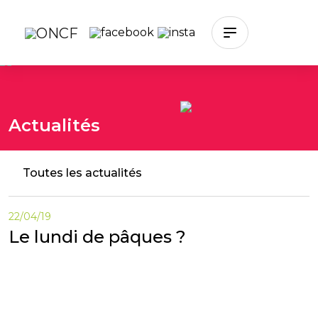
Skip to main content
Actualités
Toutes les actualités
22/04/19
Le lundi de pâques ?