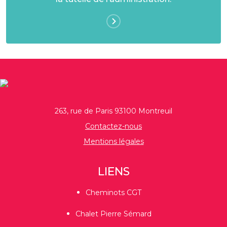
263, rue de Paris 93100 Montreuil
Contactez-nous
Mentions légales
LIENS
Cheminots CGT
Chalet Pierre Sémard