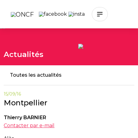
Skip to main content
Actualités
Toutes les actualités
15/09/16
Montpellier
Thierry BARNIER
Contacter par e-mail