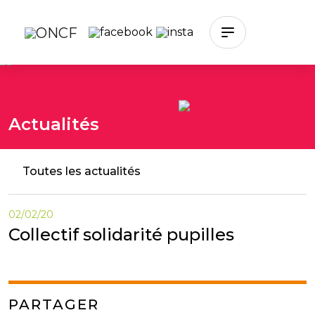
Skip to main content
Actualités
Toutes les actualités
02/02/20
Collectif solidarité pupilles
PARTAGER